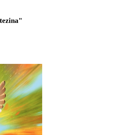
tezina"