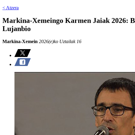
< Atzera
Markina-Xemeingo Karmen Jaiak 2026: Bert
Lujanbio
Markina-Xemein
2026(e)ko Uztailak 16