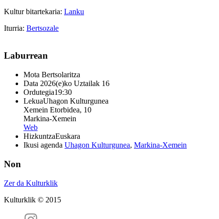
Kultur bitartekaria:
Lanku
Iturria:
Bertsozale
Laburrean
Mota
Bertsolaritza
Data
2026(e)ko Uztailak 16
Ordutegia
19:30
Lekua
Uhagon Kulturgunea
Xemein Etorbidea, 10
Markina-Xemein
Web
Hizkuntza
Euskara
Ikusi agenda
Uhagon Kulturgunea
,
Markina-Xemein
Non
Zer da Kulturklik
Kulturklik © 2015