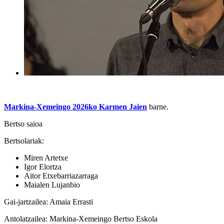
Markina-Xemeingo 2026ko Karmen Jaien
barne.
Bertso saioa
Bertsolariak:
Miren Artetxe
Igor Elortza
Aitor Etxebarriazarraga
Maialen Lujanbio
Gai-jartzailea: Amaia Errasti
Antolatzailea: Markina-Xemeingo Bertso Eskola