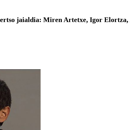
so jaialdia: Miren Artetxe, Igor Elortza,