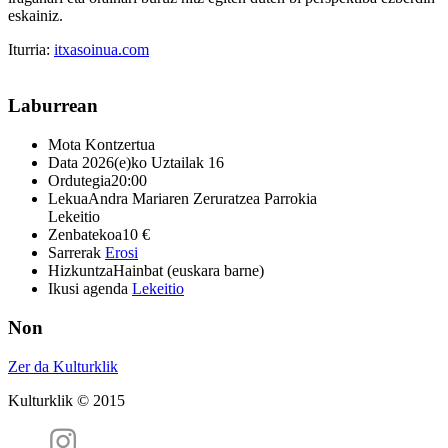
eskainiz.
Iturria:
itxasoinua.com
Laburrean
Mota
Kontzertua
Data
2026(e)ko Uztailak 16
Ordutegia
20:00
Lekua
Andra Mariaren Zeruratzea Parrokia
Lekeitio
Zenbatekoa
10 €
Sarrerak
Erosi
Hizkuntza
Hainbat (euskara barne)
Ikusi agenda
Lekeitio
Non
Zer da Kulturklik
Kulturklik © 2015