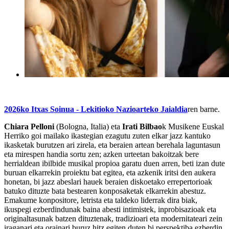
2026ko Itxas Soinua - Lekitioko Nazioarteko Jaialdia
ren barne.
Chiara Pelloni
(Bologna, Italia) eta
Irati
Bilbao
k Musikene Euskal
Herriko goi mailako ikastegian ezagutu zuten elkar jazz kantuko
ikasketak burutzen ari zirela, eta beraien artean berehala laguntasun
eta mirespen handia sortu zen; azken urteetan bakoitzak bere
herrialdean ibilbide musikal propioa garatu duen arren, beti izan dute
buruan elkarrekin proiektu bat egitea, eta azkenik iritsi den aukera
honetan, bi jazz abeslari hauek
beraien diskoetako errepertorioak
batuko dituzte bata bestearen konposaketak elkarrekin abestuz
.
Emakume konpositore, letrista eta taldeko liderrak dira biak,
ikuspegi ezberdindunak baina abesti intimistek, inprobisazioak eta
originaltasunak batzen dituztenak, tradizioari eta modernitateari zein
iraganari eta orainari buruz hitz egiten duten bi perspektiba ezberdin