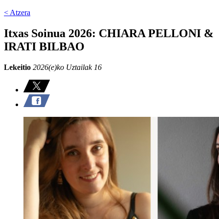
< Atzera
Itxas Soinua 2026: CHIARA PELLONI &
IRATI BILBAO
Lekeitio
2026(e)ko Uztailak 16