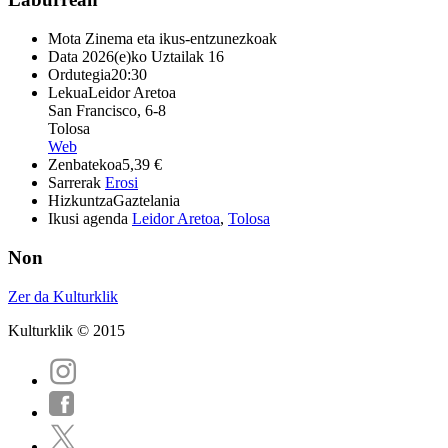
Mota
Zinema eta ikus-entzunezkoak
Data
2026(e)ko Uztailak 16
Ordutegia
20:30
Lekua
Leidor Aretoa
San Francisco, 6-8
Tolosa
Web
Zenbatekoa
5,39 €
Sarrerak
Erosi
Hizkuntza
Gaztelania
Ikusi agenda
Leidor Aretoa
,
Tolosa
Non
Zer da Kulturklik
Kulturklik © 2015