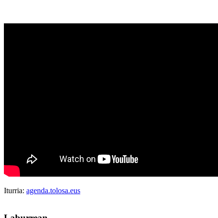
Iturria:
agenda.tolosa.eus
Laburrean