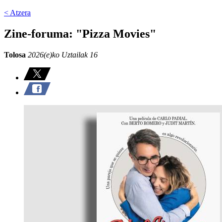
< Atzera
Zine-foruma: "Pizza Movies"
Tolosa
2026(e)ko Uztailak 16