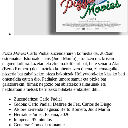
Pizza Movies
Carlo Padial zuzendariaren komedia da, 2026an
estreinatua. Istorioak Thais (Judit Martín) jarraitzen du, krisian
dagoen kultura-kazetari eta zinema-kritikari bat, bere senarra Alan
(Berto Romero) dena uzteko konbentzitzen duena, zinema-gaiko
pizzeria bat zabaltzeko: pizza bakoitzak Hollywood-eko klasiko bati
omenaldia egiten dio. Padialen umore samur eta pixka bat
gaiztoarekin, filmak negozio bat abiatzeko zailtasunak eta
helduaroan ametsak berritzeko bilaketa erakusten ditu.
Zuzendaritza: Carlo Padial
Gidoia: Carlo Padial, Desirée de Fez, Carlos de Diego
Aktore-zerrenda nagusia: Berto Romero, Judit Martín
Herrialdea/urtea: España, 2026
Iraupena: 95 minutos
Generoa: Comedia romántica