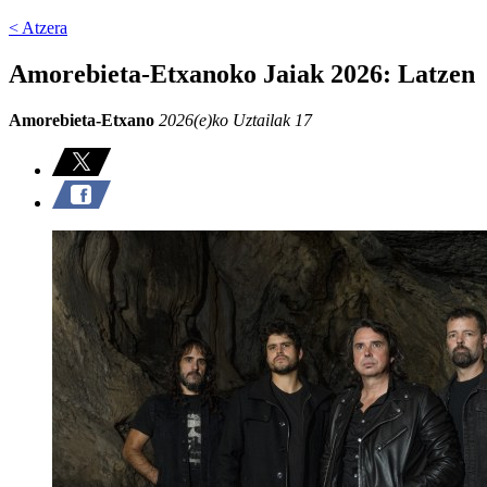
< Atzera
Amorebieta-Etxanoko Jaiak 2026: Latzen
Amorebieta-Etxano
2026(e)ko Uztailak 17