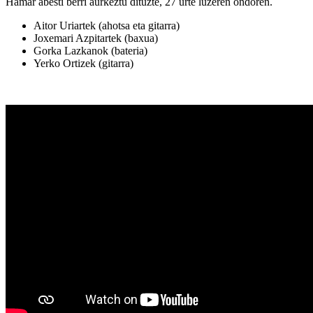
Hamar abesti berri aurkeztu dituzte, 27 urte luzeren ondoren.
Aitor Uriartek (ahotsa eta gitarra)
Joxemari Azpitartek (baxua)
Gorka Lazkanok (bateria)
Yerko Ortizek (gitarra)