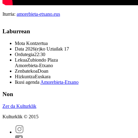
Iturria:
amorebieta-etxano.eus
Laburrean
Mota
Kontzertua
Data
2026(e)ko Uztailak 17
Ordutegia
22:30
Lekua
Zubiondo Plaza
Amorebieta-Etxano
Zenbatekoa
Doan
Hizkuntza
Euskara
Ikusi agenda
Amorebieta-Etxano
Non
Zer da Kulturklik
Kulturklik © 2015