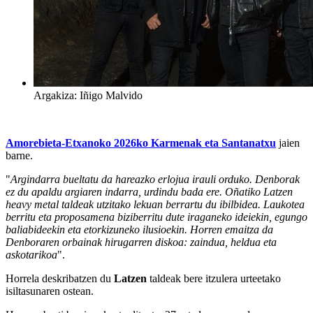
Argakiza: Iñigo Malvido
Amorebieta-Etxanoko 2026ko Karmenak eta Santanatxu
jaien
barne.
"
Argindarra bueltatu da hareazko erlojua irauli orduko. Denborak
ez du apaldu argiaren indarra, urdindu bada ere. Oñatiko Latzen
heavy metal taldeak utzitako lekuan berrartu du ibilbidea. Laukotea
berritu eta proposamena biziberritu dute iraganeko ideiekin, egungo
baliabideekin eta etorkizuneko ilusioekin. Horren emaitza da
Denboraren orbainak hirugarren diskoa: zaindua, heldua eta
askotarikoa
".
Horrela deskribatzen du
Latzen
taldeak bere itzulera urteetako
isiltasunaren ostean.