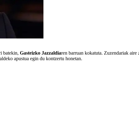
ri batekin,
Gasteizko Jazzaldia
ren barruan kokatuta. Zuzendariak aire 
 aldeko apustua egin du kontzertu honetan.