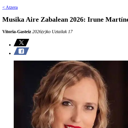
< Atzera
Musika Aire Zabalean 2026: Irune Martíne
Vitoria-Gasteiz
2026(e)ko Uztailak 17