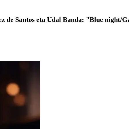
z de Santos eta Udal Banda: "Blue night/G