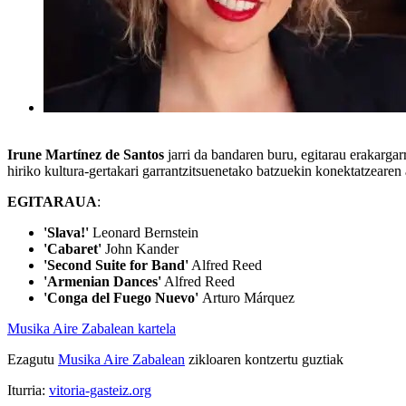
Irune Martínez de Santos
jarri da bandaren buru, egitarau erakargar
hiriko kultura-gertakari garrantzitsuenetako batzuekin konektatzearen
EGITARAUA
:
'Slava!'
Leonard Bernstein
'Cabaret'
John Kander
'Second Suite for Band'
Alfred Reed
'Armenian Dances'
Alfred Reed
'Conga del Fuego Nuevo'
Arturo Márquez
Musika Aire Zabalean kartela
Ezagutu
Musika Aire Zabalean
zikloaren kontzertu guztiak
Iturria:
vitoria-gasteiz.org