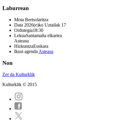
Laburrean
Mota
Bertsolaritza
Data
2026(e)ko Uztailak 17
Ordutegia
18:30
Lekua
Santamaña elkartea
Asteasu
Hizkuntza
Euskara
Ikusi agenda
Asteasu
Non
Zer da Kulturklik
Kulturklik © 2015