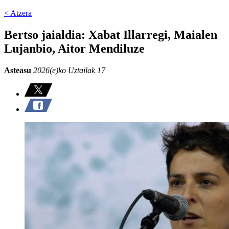
< Atzera
Bertso jaialdia: Xabat Illarregi, Maialen
Lujanbio, Aitor Mendiluze
Asteasu
2026(e)ko Uztailak 17