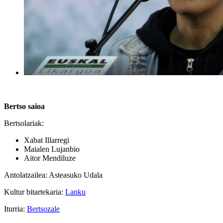
Bertso saioa
Bertsolariak:
Xabat Illarregi
Maialen Lujanbio
Aitor Mendiluze
Antolatzailea: Asteasuko Udala
Kultur bitartekaria:
Lanku
Iturria:
Bertsozale