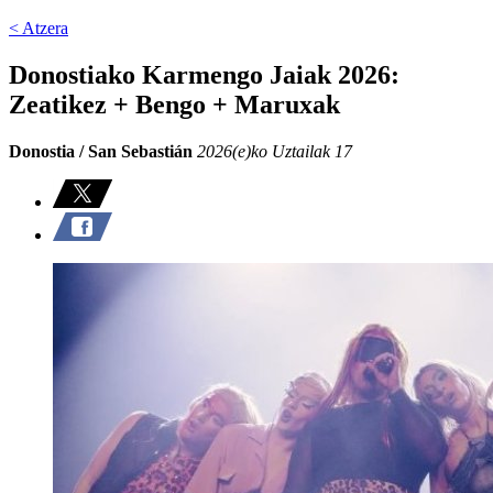
< Atzera
Donostiako Karmengo Jaiak 2026:
Zeatikez + Bengo + Maruxak
Donostia / San Sebastián
2026(e)ko Uztailak 17