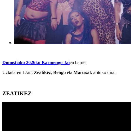
Donostiako 2026ko Karmengo Jai
en barne.
Uztailaren 17an,
Zeatikez
,
Bengo
eta
Maruxak
arituko dira.
ZEATIKEZ