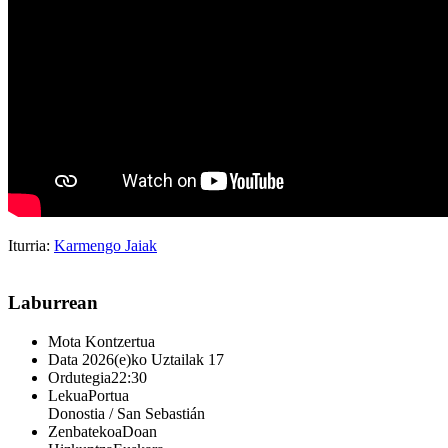
Iturria:
Karmengo Jaiak
Laburrean
Mota
Kontzertua
Data
2026(e)ko Uztailak 17
Ordutegia
22:30
Lekua
Portua
Donostia / San Sebastián
Zenbatekoa
Doan