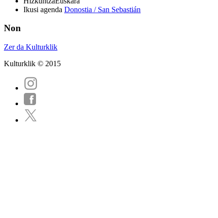
Hizkuntza
Euskara
Ikusi agenda
Donostia / San Sebastián
Non
Zer da Kulturklik
Kulturklik © 2015