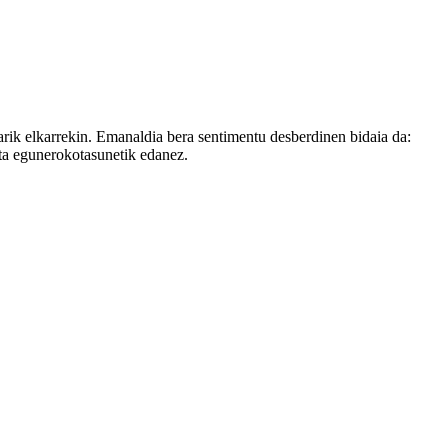
arik elkarrekin. Emanaldia bera sentimentu desberdinen bidaia da:
eta egunerokotasunetik edanez.