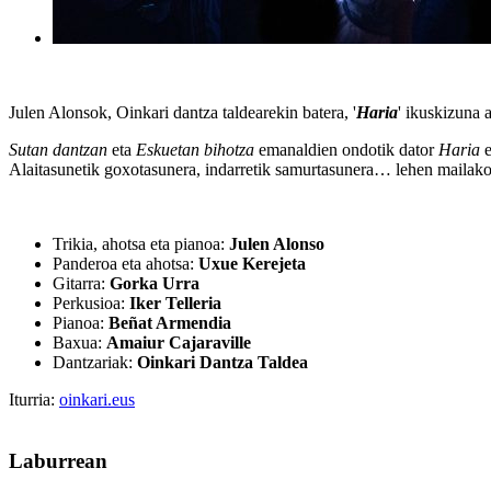
Julen Alonsok, Oinkari dantza taldearekin batera, '
Haria
' ikuskizuna 
Sutan dantzan
eta
Eskuetan bihotza
emanaldien ondotik dator
Haria
e
Alaitasunetik goxotasunera, indarretik samurtasunera… lehen mailako s
Trikia, ahotsa eta pianoa:
Julen Alonso
Panderoa eta ahotsa:
Uxue Kerejeta
Gitarra:
Gorka Urra
Perkusioa:
Iker Telleria
Pianoa:
Beñat Armendia
Baxua:
Amaiur Cajaraville
Dantzariak:
Oinkari Dantza Taldea
Iturria:
oinkari.eus
Laburrean