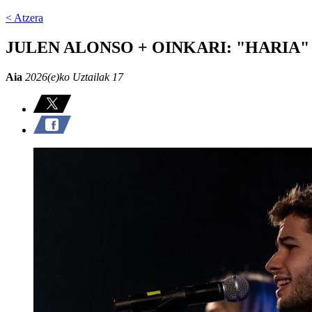
< Atzera
JULEN ALONSO + OINKARI: "HARIA"
Aia
2026(e)ko Uztailak 17