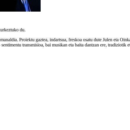
aurkeztuko du.
manaldia. Proiektu gaztea, indartsua, freskoa osatu dute Julen eta Oink
entimentu transmisioa, bai musikan eta baita dantzan ere, tradiziotik 