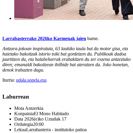
Larrabasterrako 2026ko Karmenak jaien
barne.
Antzara-jokoan inspiratuta, 63 laukiko taula bat du motor gisa, eta
haietako bakoitzak istorio txiki bat gordetzen du. Publikoak dadoa
jaurtitzen du, eta halabeharrak erabakitzen du zer eszena antzeztuko
diren; emanaldi bakoitzean ibilbide bat ateratzen da. Joko honetan,
denok irabazten dugu.
Iturria:
udala.sopela.eus
Laburrean
Mota
Antzerkia
Konpainia
El Mono Habitado
Data
2026(e)ko Uztailak 17
Ordutegia
20:00
Lekua
Larrabasterra - institutoko patioa