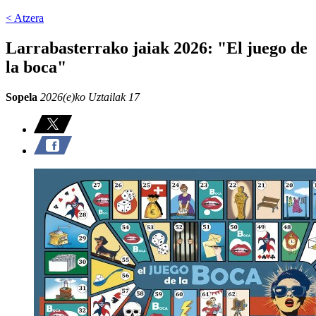
< Atzera
Larrabasterrako jaiak 2026: "El juego de
la boca"
Sopela
2026(e)ko Uztailak 17