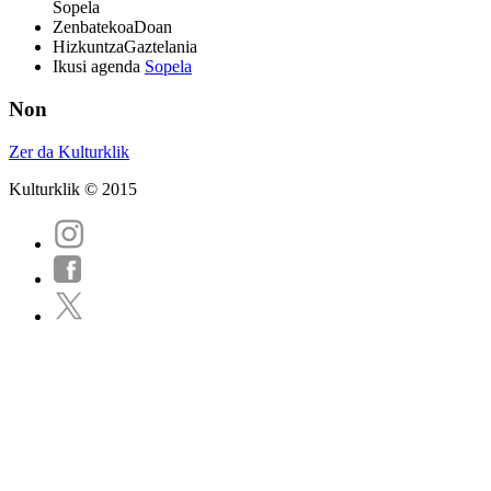
Sopela
Zenbatekoa
Doan
Hizkuntza
Gaztelania
Ikusi agenda
Sopela
Non
Zer da Kulturklik
Kulturklik © 2015