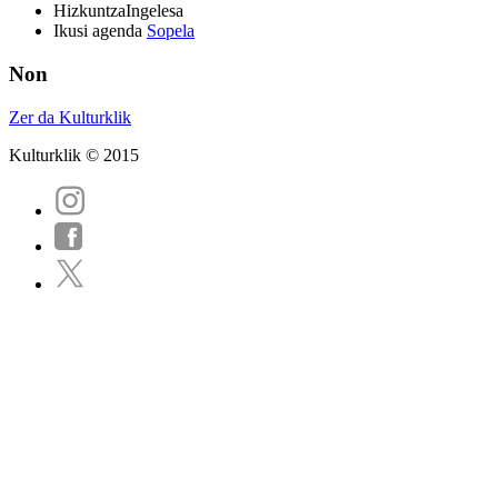
Hizkuntza
Ingelesa
Ikusi agenda
Sopela
Non
Zer da Kulturklik
Kulturklik © 2015