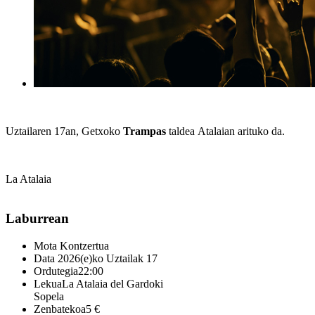
Uztailaren 17an, Getxoko
Trampas
taldea
Atalaian arituko da.
La Atalaia
Laburrean
Mota
Kontzertua
Data
2026(e)ko Uztailak 17
Ordutegia
22:00
Lekua
La Atalaia del Gardoki
Sopela
Zenbatekoa
5 €