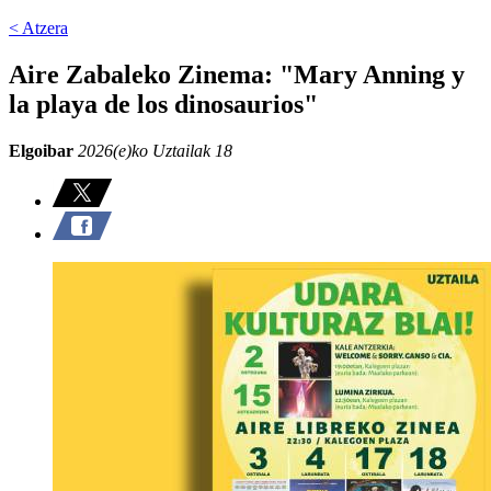
< Atzera
Aire Zabaleko Zinema: "Mary Anning y
la playa de los dinosaurios"
Elgoibar
2026(e)ko Uztailak 18