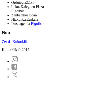
Ordutegia
22:30
Lekua
Kalegoen Plaza
Elgoibar
Zenbatekoa
Doan
Hizkuntza
Euskara
Ikusi agenda
Elgoibar
Non
Zer da Kulturklik
Kulturklik © 2015