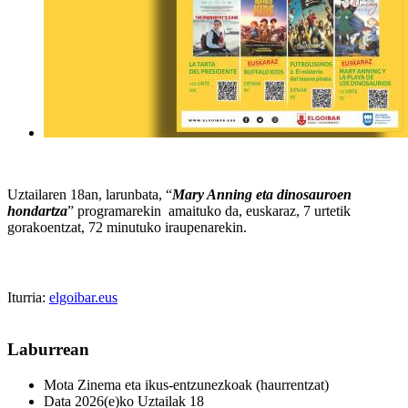
Uztailaren 18an, larunbata, “
Mary Anning eta dinosauroen
hondartza
” programarekin amaituko da, euskaraz, 7 urtetik
gorakoentzat, 72 minutuko iraupenarekin.
Iturria:
elgoibar.eus
Laburrean
Mota
Zinema eta ikus-entzunezkoak (haurrentzat)
Data
2026(e)ko Uztailak 18