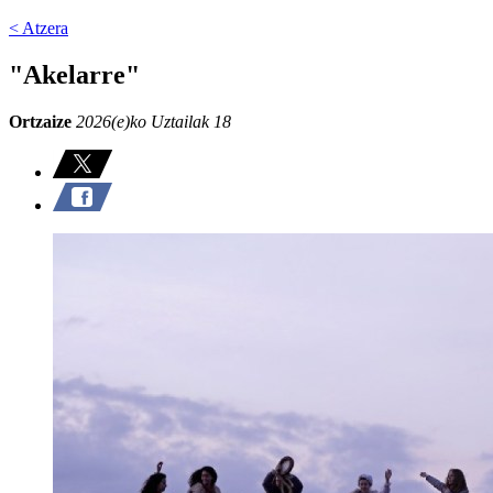
< Atzera
"Akelarre"
Ortzaize
2026(e)ko Uztailak 18