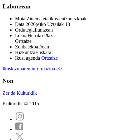
Laburrean
Mota
Zinema eta ikus-entzunezkoak
Data
2026(e)ko Uztailak 18
Ordutegia
Iluntzean
Lekua
Herriko Plaza
Ortzaize
Zenbatekoa
Doan
Hizkuntza
Euskara
Ikusi agenda
Ortzaize
Ikuskizunaren informazioa >>
Non
Zer da Kulturklik
Kulturklik © 2015