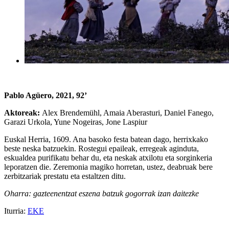
Pablo Agüero, 2021, 92’
Aktoreak:
Alex Brendemühl, Amaia Aberasturi, Daniel Fanego,
Garazi Urkola, Yune Nogeiras, Jone Laspiur
Euskal Herria, 1609. Ana basoko festa batean dago, herrixkako
beste neska batzuekin. Rostegui epaileak, erregeak aginduta,
eskualdea purifikatu behar du, eta neskak atxilotu eta sorginkeria
leporatzen die. Zeremonia magiko horretan, ustez, deabruak bere
zerbitzariak prestatu eta estaltzen ditu.
Oharra: gazteenentzat eszena batzuk gogorrak izan daitezke
Iturria:
EKE