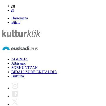
eu
es
Harremana
Bilatu
AGENDA
Albisteak
SORKUNTZAK
BIDALI ZURE EKITALDIA
Buletina