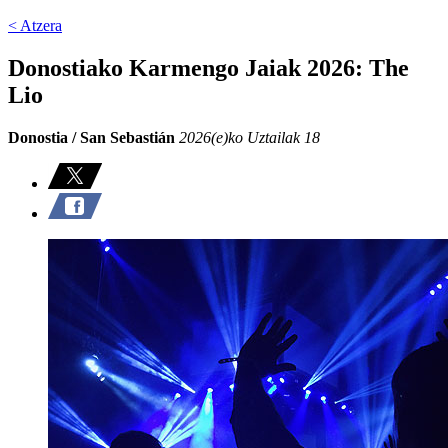
< Atzera
Donostiako Karmengo Jaiak 2026: The
Lio
Donostia / San Sebastián
2026(e)ko Uztailak 18