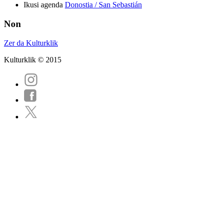
Ikusi agenda
Donostia / San Sebastián
Non
Zer da Kulturklik
Kulturklik © 2015