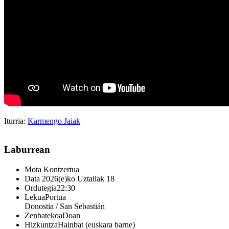
Iturria:
Karmengo Jaiak
Laburrean
Mota
Kontzertua
Data
2026(e)ko Uztailak 18
Ordutegia
22:30
Lekua
Portua
Donostia / San Sebastián
Zenbatekoa
Doan
Hizkuntza
Hainbat (euskara barne)