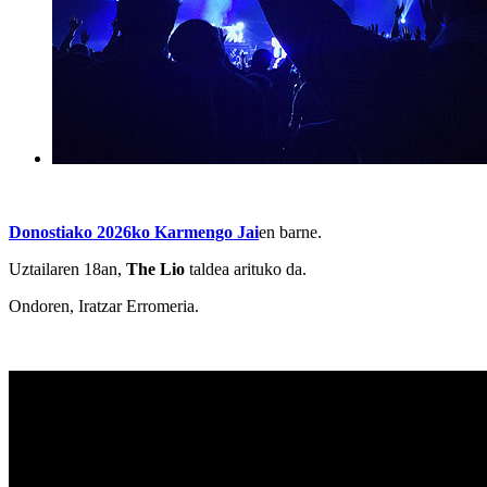
Donostiako 2026ko Karmengo Jai
en barne.
Uztailaren 18an,
The Lio
taldea arituko da.
Ondoren, Iratzar Erromeria.