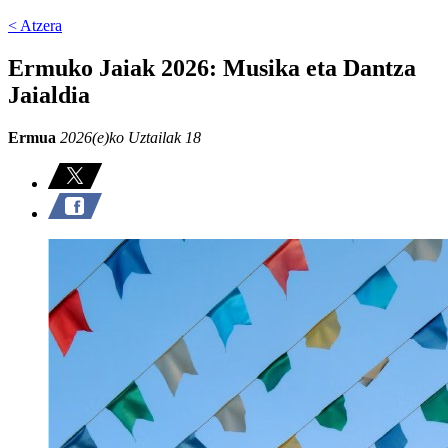
< Atzera
Ermuko Jaiak 2026: Musika eta Dantza
Jaialdia
Ermua
2026(e)ko Uztailak 18