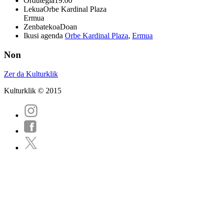
Ordutegia
19:00
Lekua
Orbe Kardinal Plaza
Ermua
Zenbatekoa
Doan
Ikusi agenda
Orbe Kardinal Plaza
,
Ermua
Non
Zer da Kulturklik
Kulturklik © 2015