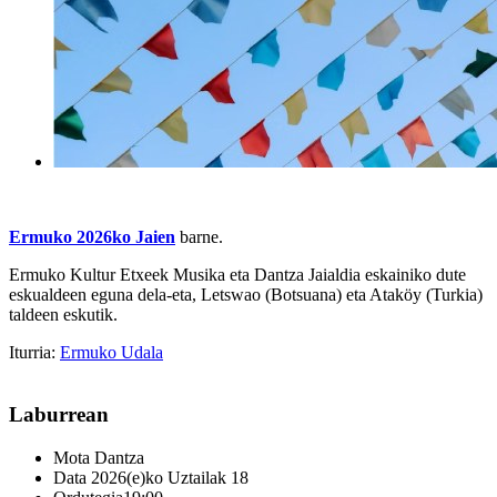
Ermuko 2026ko Jaien
barne.
Ermuko Kultur Etxeek Musika eta Dantza Jaialdia eskainiko dute
eskualdeen eguna dela-eta, Letswao (Botsuana) eta Ataköy (Turkia)
taldeen eskutik.
Iturria:
Ermuko Udala
Laburrean
Mota
Dantza
Data
2026(e)ko Uztailak 18