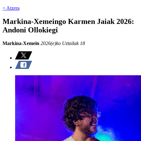
< Atzera
Markina-Xemeingo Karmen Jaiak 2026:
Andoni Ollokiegi
Markina-Xemein
2026(e)ko Uztailak 18