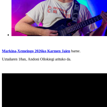
Markina-Xemeingo 2026ko Karmen Jaien
barne.
Uztailaren 18an, Andoni Ollokiegi arituko da.