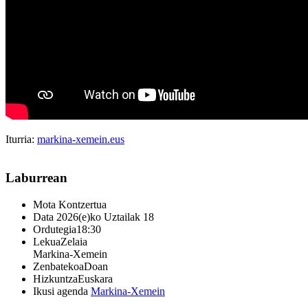
Iturria:
markina-xemein.eus
Laburrean
Mota
Kontzertua
Data
2026(e)ko Uztailak 18
Ordutegia
18:30
Lekua
Zelaia
Markina-Xemein
Zenbatekoa
Doan
Hizkuntza
Euskara
Ikusi agenda
Markina-Xemein