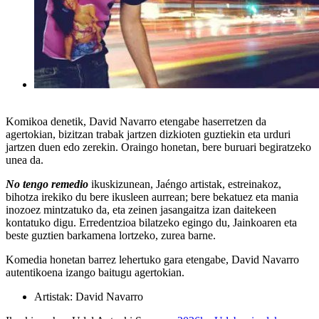
Komikoa denetik, David Navarro etengabe haserretzen da
agertokian, bizitzan trabak jartzen dizkioten guztiekin eta urduri
jartzen duen edo zerekin. Oraingo honetan, bere buruari begiratzeko
unea da.
No tengo remedio
ikuskizunean, Jaéngo artistak, estreinakoz,
bihotza irekiko du bere ikusleen aurrean; bere bekatuez eta mania
inozoez mintzatuko da, eta zeinen jasangaitza izan daitekeen
kontatuko digu. Erredentzioa bilatzeko egingo du, Jainkoaren eta
beste guztien barkamena lortzeko, zurea barne.
Komedia honetan barrez lehertuko gara etengabe, David Navarro
autentikoena izango baitugu agertokian.
Artistak:
David Navarro