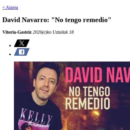
< Atzera
David Navarro: "No tengo remedio"
Vitoria-Gasteiz
2026(e)ko Uztailak 18