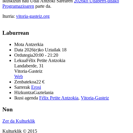
Ikuskizun hau Udal Antzoki Sarearen
2026ko Udaberri-udako
Programazioaren
parte da.
Iturria:
vitoria-gasteiz.org
Laburrean
Mota
Antzerkia
Data
2026(e)ko Uztailak 18
Ordutegia
20:00 - 21:20
Lekua
Félix Petite Antzokia
Landaberde, 31
Vitoria-Gasteiz
Web
Zenbatekoa
22 €
Sarrerak
Erosi
Hizkuntza
Gaztelania
Ikusi agenda
Félix Petite Antzokia
,
Vitoria-Gasteiz
Non
Zer da Kulturklik
Kulturklik © 2015