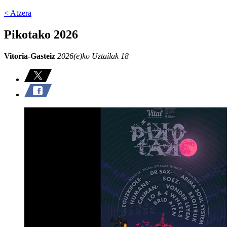
< Atzera
Pikotako 2026
Vitoria-Gasteiz
2026(e)ko Uztailak 18