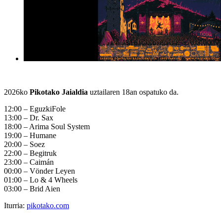
2026ko
Pikotako Jaialdia
uztailaren 18an ospatuko da.
12:00 – EguzkiFole
13:00 – Dr. Sax
18:00 – Arima Soul System
19:00 – Humane
20:00 – Soez
22:00 – Begitruk
23:00 – Caimán
00:00 – Vönder Leyen
01:00 – Lo & 4 Wheels
03:00 – Brid Aien
Iturria:
pikotako.com