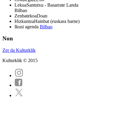
Lekua
Santutxu - Basarrate Landa
Bilbao
Zenbatekoa
Doan
Hizkuntza
Hainbat (euskara barne)
Ikusi agenda
Bilbao
Non
Zer da Kulturklik
Kulturklik © 2015