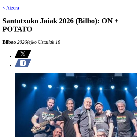
< Atzera
Santutxuko Jaiak 2026 (Bilbo): ON +
POTATO
Bilbao
2026(e)ko Uztailak 18