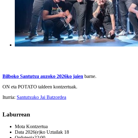
Bilboko Santutxu auzoko 2026ko jaien
barne.
ON eta POTATO taldeen kontzertuak.
Iturria:
Santutxuko Jai Batzordea
Laburrean
Mota
Kontzertua
Data
2026(e)ko Uztailak 18
Ordutegia
22:00