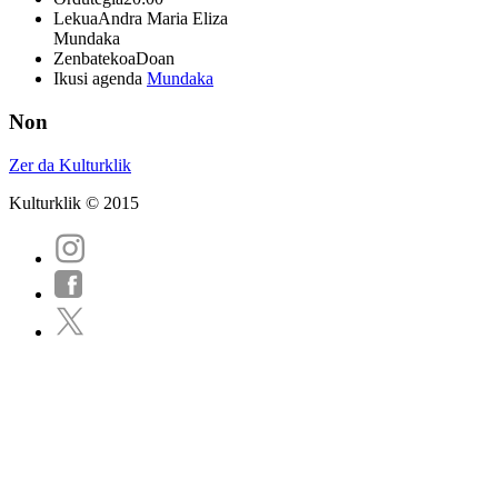
Lekua
Andra Maria Eliza
Mundaka
Zenbatekoa
Doan
Ikusi agenda
Mundaka
Non
Zer da Kulturklik
Kulturklik © 2015