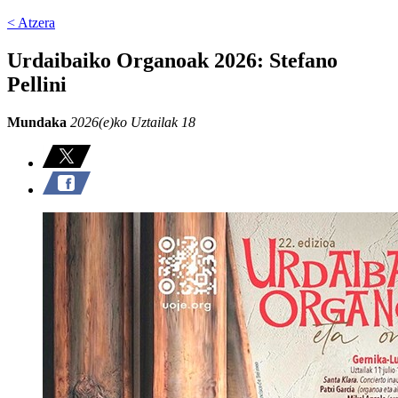
< Atzera
Urdaibaiko Organoak 2026: Stefano
Pellini
Mundaka
2026(e)ko Uztailak 18