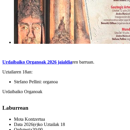
Urdaibaiko Organoak 2026 jaialdia
ren barruan.
Uztailaren 18an:
Stefano Pellini: organoa
Urdaibaiko Organoak
Laburrean
Mota
Kontzertua
Data
2026(e)ko Uztailak 18
Ordutegia
20:00