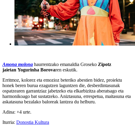
Amona molona
haurrentzako emanaldia Groseko
Zipotz
jaietan
Yogurinha Borova
ren eskutik.
Erritmoz, kolorez eta emozioz beteriko abestien bidez, proiektu
honek beren burua ezagutzen laguntzen die, desberdintasunak
ospatzearen garrantziaz jabetzeko eta elkarbizitza aberatsago eta
harmonikoago bat sustatzeko. Aniztasuna, errespetua, maitasuna eta
askatasuna bezalako baloreak lantzea du helburu.
Adina: +4 urte.
Iturria:
Donostia Kultura