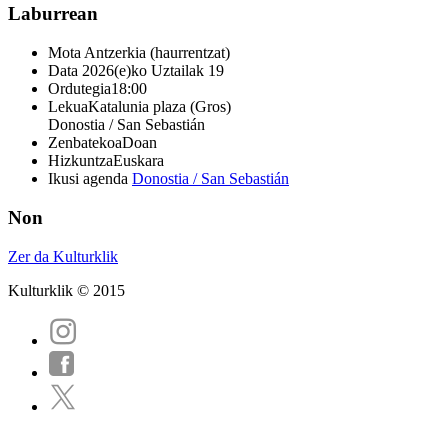
Laburrean
Mota
Antzerkia (haurrentzat)
Data
2026(e)ko Uztailak 19
Ordutegia
18:00
Lekua
Katalunia plaza (Gros)
Donostia / San Sebastián
Zenbatekoa
Doan
Hizkuntza
Euskara
Ikusi agenda
Donostia / San Sebastián
Non
Zer da Kulturklik
Kulturklik © 2015