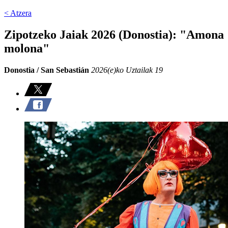
< Atzera
Zipotzeko Jaiak 2026 (Donostia): "Amona
molona"
Donostia / San Sebastián
2026(e)ko Uztailak 19