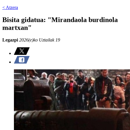
< Atzera
Bisita gidatua: "Mirandaola burdinola
martxan"
Legazpi
2026(e)ko Uztailak 19