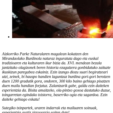
Aizkorriko Parke Naturalaren magalean kokatzen den
Mirandaolako Burdinola naturaz inguratuta dago eta euskal
tradizioaren eta kulturaren ikur bizia da. XVI. mendean bezala
jantzitako olagizonek beren historia ezagutzera gonbidatuko zaituzte
ikuskizun paregabea eskainiz. Ezin izango diozu suari begiratzeari
utzi, zeinek, bi hauspo handien laguntzaz burdina gori-gori berotzen
duen 1200 gradutik gora, ondoren, 300 kilo baino gehiago pisatzen
duen mailu handian forjatuz. Zalantzarik gabe, galdu ezin daiteken
esperientzia da. Bisita amaitzeko, ola-pintxo goxoa dastatuko duzue,
txingarretan egindako txistorra, baserriko ogia eta sagardoa. Ezin
daiteke gehiago eskatu!
Sutegiko txinpartek, uraren indarrak eta mailuaren soinuak,
esperientzia guztiz zirragarria egiten dute!