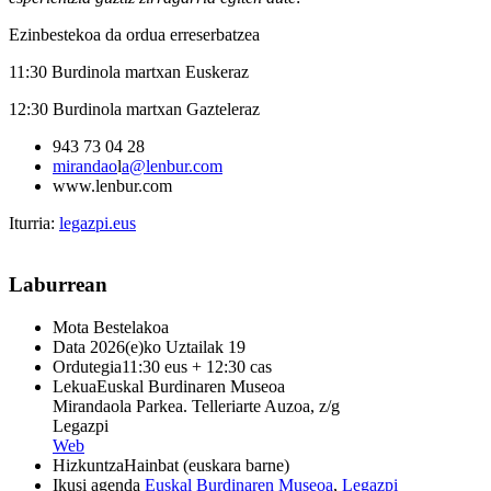
Ezinbestekoa da ordua erreserbatzea
11:30 Burdinola martxan Euskeraz
12:30 Burdinola martxan Gazteleraz
943 73 04 28
mirandao
l
a@lenbur.com
www.lenbur.com
Iturria:
legazpi.eus
Laburrean
Mota
Bestelakoa
Data
2026(e)ko Uztailak 19
Ordutegia
11:30 eus + 12:30 cas
Lekua
Euskal Burdinaren Museoa
Mirandaola Parkea. Telleriarte Auzoa, z/g
Legazpi
Web
Hizkuntza
Hainbat (euskara barne)
Ikusi agenda
Euskal Burdinaren Museoa
,
Legazpi