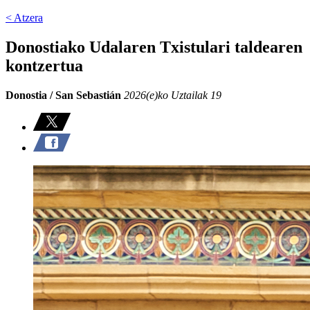
< Atzera
Donostiako Udalaren Txistulari taldearen
kontzertua
Donostia / San Sebastián
2026(e)ko Uztailak 19