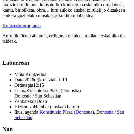
tradiziozko doinuekin osaturiko kontzertua eskainiko du; dantza,
kantu, biribilketa, obra… hiru zuloko euskal txirulak jo ditzakeen
tankera guztietako musikak joko ditu udal taldea.
Kontzertu-programa
Aurretik, 9etan abiatuta, erdiguneko kaleetan, diana eskainiko du
taldeak.
Laburrean
Mota
Kontzertua
Data
2026(e)ko Uztailak 19
Ordutegia
12:15
Lekua
Konstituzio Plaza (Donostia)
Donostia / San Sebastián
Zenbatekoa
Doan
Hizkuntza
Hainbat (euskara barne)
Ikusi agenda
Konstituzio Plaza (Donostia)
,
Donostia / San
Sebastián
Non