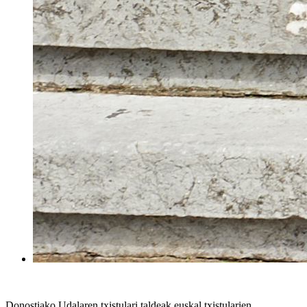
Donostiako Udalaren txistulari taldeak euskal txistularien