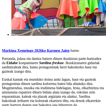
Markina-Xemeingo 2026ko Karmen Jaien
barne.
Parranda, jolasa eta dantza batzen dituen ikuskizun parte-hartzailea
da
Eidabe
konpainiaren
Sardina freskue
. Ikuskizunaren gidariak
sardintzaleak dira, baina protagonistak herri bakoitzeko haur eta
gazteak izango dira.
Euskal kantak eta munduko doinu anitz lagun, haur eta gazteak
protagonista dituen sardina koloretsu baten bila abiatuko dira.
Mugimendua, musika eta irudimena bidelagun, festa, elkarbizitza eta
aniztasuna ospatzen dituen bidaia alaia izango da, eskolan zein
enparantzan, kaleak eta plazak argiztatu eta alaituz. Sardina
bakoitzak irribarre eta koloreak ekartzen ditu, eta denok elkarrekin
parte hartzen dugun une bakoitza jaia bihurtzen da.