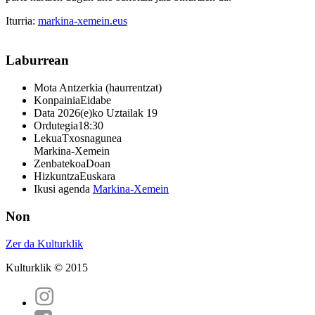
Iturria:
markina-xemein.eus
Laburrean
Mota
Antzerkia (haurrentzat)
Konpainia
Eidabe
Data
2026(e)ko Uztailak 19
Ordutegia
18:30
Lekua
Txosnagunea
Markina-Xemein
Zenbatekoa
Doan
Hizkuntza
Euskara
Ikusi agenda
Markina-Xemein
Non
Zer da Kulturklik
Kulturklik © 2015