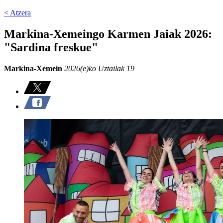
< Atzera
Markina-Xemeingo Karmen Jaiak 2026:
"Sardina freskue"
Markina-Xemein
2026(e)ko Uztailak 19