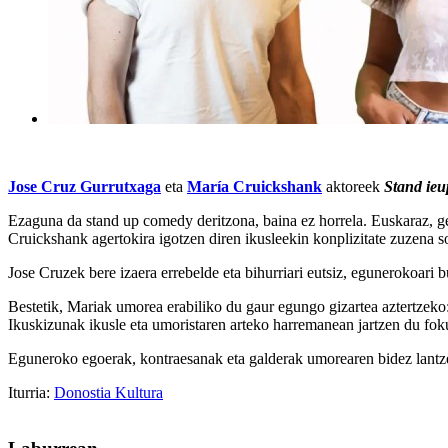
Jose Cruz Gurrutxaga
eta
María Cruickshank
aktoreek
Stand ieu
Ezaguna da stand up comedy deritzona, baina ez horrela. Euskaraz, ge
Cruickshank agertokira igotzen diren ikusleekin konplizitate zuzena so
Jose Cruzek bere izaera errebelde eta bihurriari eutsiz, egunerokoari 
Bestetik, Mariak umorea erabiliko du gaur egungo gizartea aztertzeko:
Ikuskizunak ikusle eta umoristaren arteko harremanean jartzen du fok
Eguneroko egoerak, kontraesanak eta galderak umorearen bidez lantze
Iturria:
Donostia Kultura