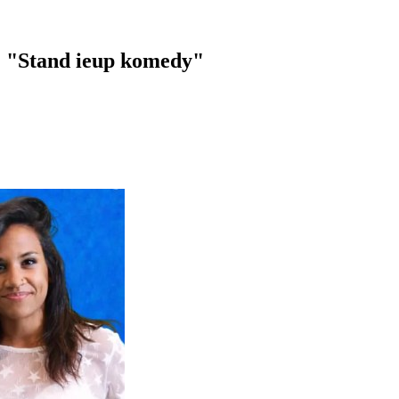
: "Stand ieup komedy"