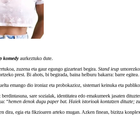
p komedy
aurkeztuko dute.
rtukoa, zuzena eta gaur egungo gizarteari begira.
Stand ieup
umorezko b
rtzeko prest. Bi ahots, bi begirada, baina helburu bakarra: barre egitea
buelta emango dio ironiaz eta probokazioz, sistemari keinuka eta publiko
 berdintasuna, sare sozialak, identitatea edo emakumeek jasaten dituzten
ua: “
hemen denok dugu paper bat. Haiek istorioak kontatzen dituzte; z
n dira, egia eta fikzioaren arteko mugan. Azken finean, bizitza konp