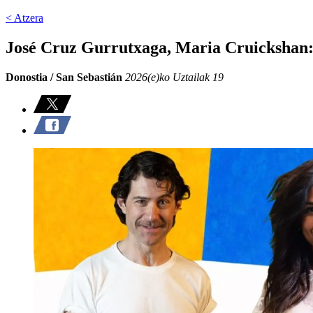
< Atzera
José Cruz Gurrutxaga, Maria Cruickshan
Donostia / San Sebastián
2026(e)ko Uztailak 19