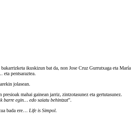
akarrizketa ikuskizun bat da, non Jose Cruz Gurrutxaga eta María
… eta pentsaraztea.
arekin jolasean.
 presioak mahai gainean jarriz, zintzotasunez eta gertutasunez.
uk barre egin… edo saiatu behintzat
”.
lexua bada ere…
Life is Simpol
.