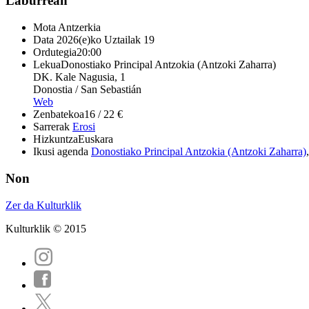
Laburrean
Mota
Antzerkia
Data
2026(e)ko Uztailak 19
Ordutegia
20:00
Lekua
Donostiako Principal Antzokia (Antzoki Zaharra)
DK. Kale Nagusia, 1
Donostia / San Sebastián
Web
Zenbatekoa
16 / 22 €
Sarrerak
Erosi
Hizkuntza
Euskara
Ikusi agenda
Donostiako Principal Antzokia (Antzoki Zaharra)
Non
Zer da Kulturklik
Kulturklik © 2015