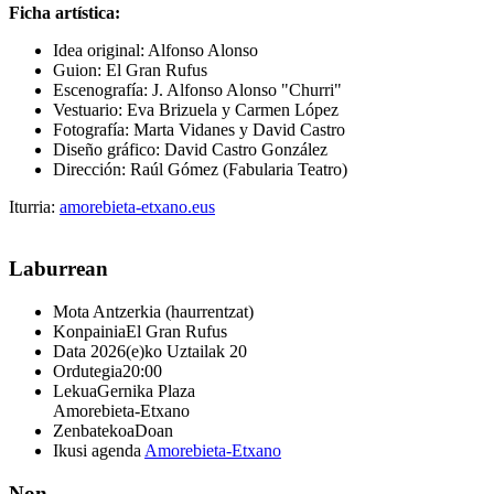
Ficha artística:
Idea original: Alfonso Alonso
Guion: El Gran Rufus
Escenografía: J. Alfonso Alonso "Churri"
Vestuario: Eva Brizuela y Carmen López
Fotografía: Marta Vidanes y David Castro
Diseño gráfico: David Castro González
Dirección: Raúl Gómez (Fabularia Teatro)
Iturria:
amorebieta-etxano.eus
Laburrean
Mota
Antzerkia (haurrentzat)
Konpainia
El Gran Rufus
Data
2026(e)ko Uztailak 20
Ordutegia
20:00
Lekua
Gernika Plaza
Amorebieta-Etxano
Zenbatekoa
Doan
Ikusi agenda
Amorebieta-Etxano
Non