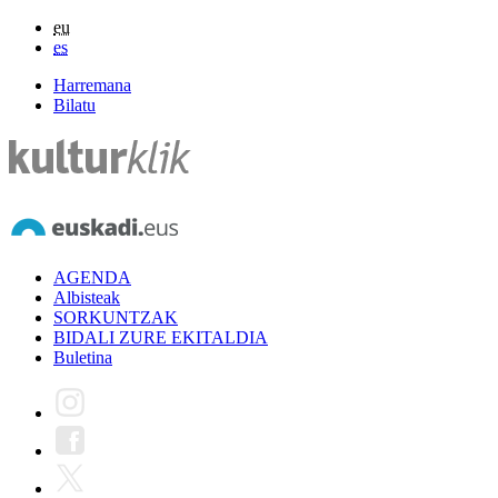
eu
es
Harremana
Bilatu
AGENDA
Albisteak
SORKUNTZAK
BIDALI ZURE EKITALDIA
Buletina