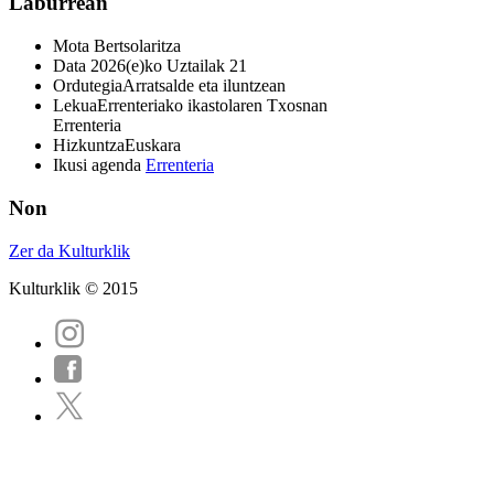
Laburrean
Mota
Bertsolaritza
Data
2026(e)ko Uztailak 21
Ordutegia
Arratsalde eta iluntzean
Lekua
Errenteriako ikastolaren Txosnan
Errenteria
Hizkuntza
Euskara
Ikusi agenda
Errenteria
Non
Zer da Kulturklik
Kulturklik © 2015