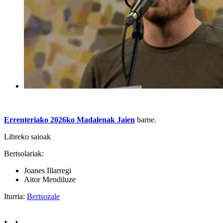
Errenteriako 2026ko Madalenak Jaien
barne.
Libreko saioak
Bertsolariak:
Joanes Illarregi
Aitor Mendiluze
Iturria:
Bertsozale