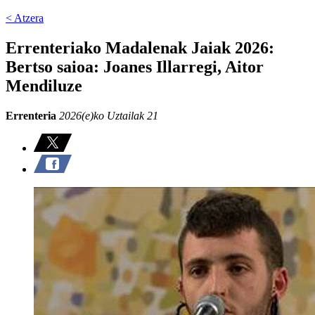
< Atzera
Errenteriako Madalenak Jaiak 2026:
Bertso saioa: Joanes Illarregi, Aitor
Mendiluze
Errenteria
2026(e)ko Uztailak 21