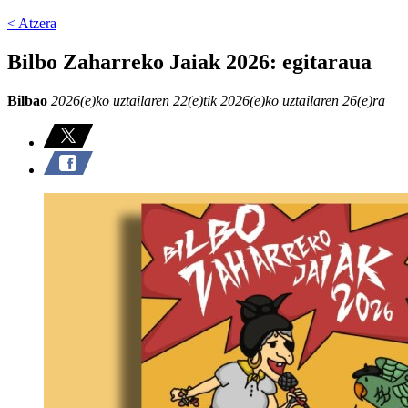
< Atzera
Bilbo Zaharreko Jaiak 2026: egitaraua
Bilbao
2026(e)ko uztailaren 22(e)tik 2026(e)ko uztailaren 26(e)ra