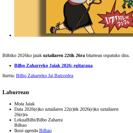
Bilbiko 2026ko jaiak
uztailaren 22tik 26ra
bitartean ospatuko dira.
Bilbo Zaharreko Jaiak 2026: egitaraua
Iturria:
Bilbo Zaharreko Jai Batzordea
Laburrean
Mota
Jaiak
Data
2026(e)ko uztailaren 22(e)tik 2026(e)ko uztailaren
26(e)ra
Lekua
Bilbi/Bilbo Zaharra
Bilbao
Ikusi agenda
Bilbao