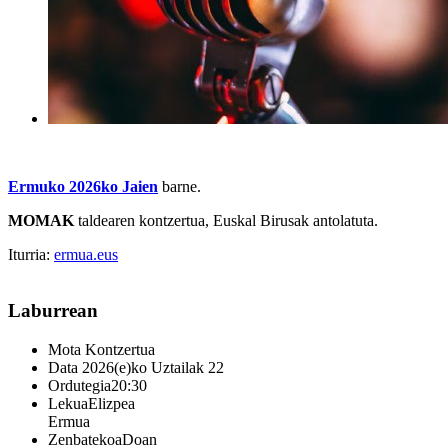
Ermuko 2026ko Jaien
barne.
MOMAK
taldearen kontzertua, Euskal Birusak antolatuta.
Iturria:
ermua.eus
Laburrean
Mota
Kontzertua
Data
2026(e)ko Uztailak 22
Ordutegia
20:30
Lekua
Elizpea
Ermua
Zenbatekoa
Doan