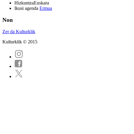
Hizkuntza
Euskara
Ikusi agenda
Ermua
Non
Zer da Kulturklik
Kulturklik © 2015