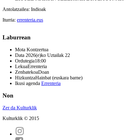
Antolatzailea: Indioak
Iturria:
errenteria.eus
Laburrean
Mota
Kontzertua
Data
2026(e)ko Uztailak 22
Ordutegia
18:00
Lekua
Errenteria
Zenbatekoa
Doan
Hizkuntza
Hainbat (euskara barne)
Ikusi agenda
Errenteria
Non
Zer da Kulturklik
Kulturklik © 2015