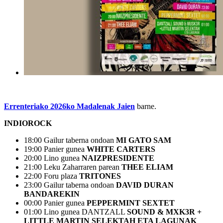
Errenteriako 2026ko Madalenak Jaien
barne.
INDIOROCK
18:00 Gailur taberna ondoan
MI GATO SAM
19:00 Panier gunea
WHITE CARTERS
20:00 Lino gunea
NAIZPRESIDENTE
21:00 Leku Zaharraren parean
THEE ELIAM
22:00 Foru plaza
TRITONES
23:00 Gailur taberna ondoan
DAVID DURAN
BANDAREKIN
00:00 Panier gunea
PEPPERMINT SEXTET
01:00 Lino gunea DANTZALL
SOUND & MXK3R +
LITTLE MARTIN SELEKTAH ETA LAGUNAK