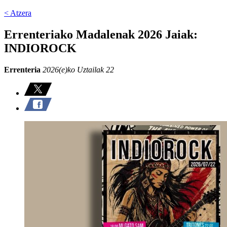
< Atzera
Errenteriako Madalenak 2026 Jaiak:
INDIOROCK
Errenteria
2026(e)ko Uztailak 22