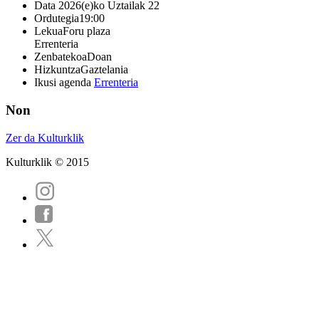
Data
2026(e)ko Uztailak 22
Ordutegia
19:00
Lekua
Foru plaza
Errenteria
Zenbatekoa
Doan
Hizkuntza
Gaztelania
Ikusi agenda
Errenteria
Non
Zer da Kulturklik
Kulturklik © 2015