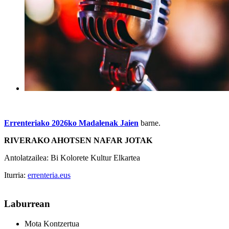
Errenteriako 2026ko Madalenak Jaien
barne.
RIVERAKO AHOTSEN NAFAR JOTAK
Antolatzailea: Bi Kolorete Kultur Elkartea
Iturria:
errenteria.eus
Laburrean
Mota
Kontzertua