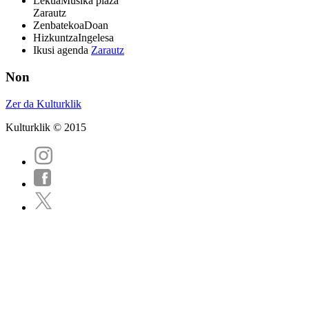
Lekua
Musika plaza
Zarautz
Zenbatekoa
Doan
Hizkuntza
Ingelesa
Ikusi agenda
Zarautz
Non
Zer da Kulturklik
Kulturklik © 2015