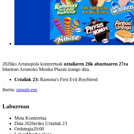
2026ko Arranopola kontzertuak
uztailaren 2tik abuztuaren 27ra
bitartean Arranoko Musika Plazan izango dira.
Uztailak 23:
Ramona's First Evil Boyfriend
Iturria:
zarautz.eus
Laburrean
Mota
Kontzertua
Data
2026(e)ko Uztailak 23
Ordutegia
20:00