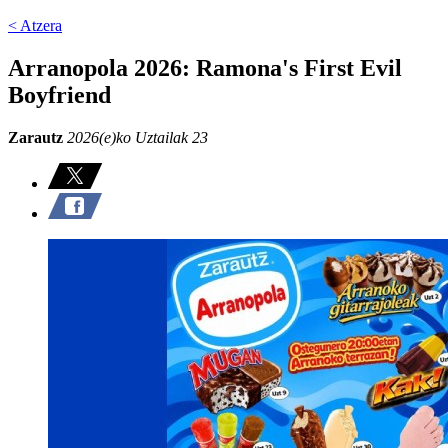
< Atzera
Arranopola 2026: Ramona's First Evil
Boyfriend
Zarautz
2026(e)ko Uztailak 23