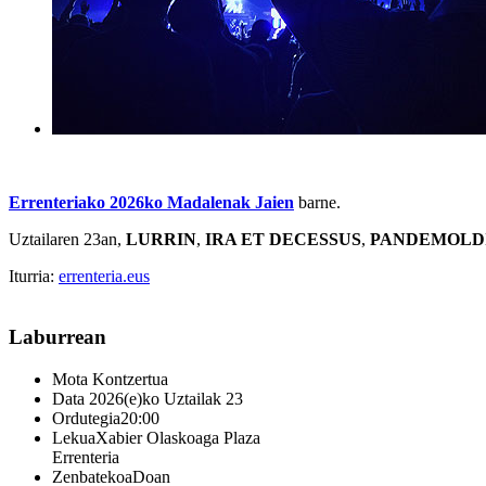
Errenteriako 2026ko Madalenak Jaien
barne.
Uztailaren 23an,
LURRIN
,
IRA ET DECESSUS
,
PANDEMOLD
Iturria:
errenteria.eus
Laburrean
Mota
Kontzertua
Data
2026(e)ko Uztailak 23
Ordutegia
20:00
Lekua
Xabier Olaskoaga Plaza
Errenteria
Zenbatekoa
Doan