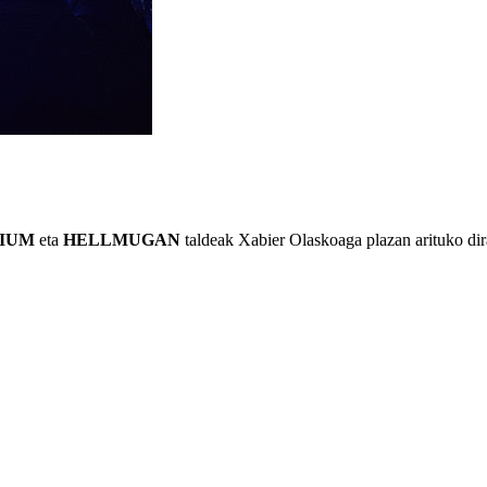
IUM
eta
HELLMUGAN
taldeak Xabier Olaskoaga plazan arituko dir