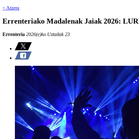
< Atzera
Errenteriako Madalenak Jaiak 2026
Errenteria
2026(e)ko Uztailak 23