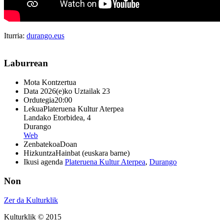
Iturria:
durango.eus
Laburrean
Mota
Kontzertua
Data
2026(e)ko Uztailak 23
Ordutegia
20:00
Lekua
Plateruena Kultur Aterpea
Landako Etorbidea, 4
Durango
Web
Zenbatekoa
Doan
Hizkuntza
Hainbat (euskara barne)
Ikusi agenda
Plateruena Kultur Aterpea
,
Durango
Non
Zer da Kulturklik
Kulturklik © 2015