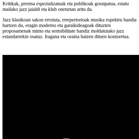
Kritikak, prentsa espezializatuak eta publikoak goraipatua, estatu
mailako jazz jaialdi eta klub onenetan aritu da.
Jazz klasikoan sakon errotuta, errepertorioak musika espektru handia
hartzen du, eragin moderno eta garaikideagoak dituzten
proposamenak mimo eta sentsibilitate handiz moldatutako jazz
estandarrekin osatuz. Iragana eta oraina batzen dituen kontzertua.