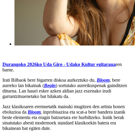
Durangoko 2026ko Uda Giro - Udako Kultur egitaraua
ren
barne.
Irati Bilbaok bere bigarren diskoa aurkeztuko du,
Bloom
, bere
aurreko lan bikainak (
Begin
) sortutako aurreikuspenak gainditzen
dituena. Lan hauei esker azken aldian jazz eszenako irudi
garrantzitsuenetako bat bilakatu da.
Jazz klasikoaren eremuetatik maisuki mugitzen den artista honen
eboluzioa da
Bloom
, inprobisazioa eta scat-a bere bandera izanik
beste elementu eta eragin batzuetara ere hurbiltzeko. Iratik berak
sinatutako abesti modernoek standard klasikoekin batera era
bikainean bat egiten dute.