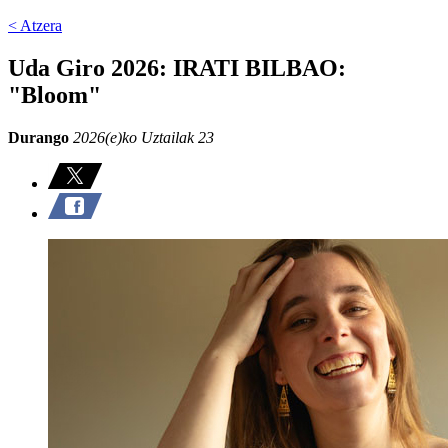
< Atzera
Uda Giro 2026: IRATI BILBAO:
"Bloom"
Durango
2026(e)ko Uztailak 23