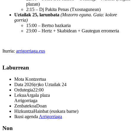
plazan)
2:15 – Dj Pakita Penas (Txosnagunean)
Uztailak 25, larunbata
(Mozorro eguna. Gaia: kolore
gorria)
15:00 – Bertso bazkaria
23:00 – Hertz + Skabidean + Gautegun erromeria
Iturria:
arrigorriaga.eus
Laburrean
Mota
Kontzertua
Data
2026(e)ko Uztailak 24
Ordutegia
22:00
Lekua
Argala plaza
Arrigorriaga
Zenbatekoa
Doan
Hizkuntza
Hainbat (euskara barne)
Ikusi agenda
Arrigorriaga
Non