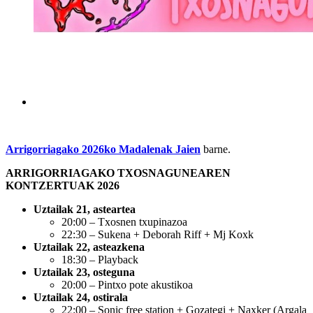
Arrigorriagako 2026ko M
adalenak Jaien
barne.
ARRIGORRIAGAKO TXOSNAGUNEAREN
KONTZERTUAK 2026
Uztailak 21, asteartea
20:00 – Txosnen txupinazoa
22:30 – Sukena + Deborah Riff + Mj Koxk
Uztailak 22, asteazkena
18:30 – Playback
Uztailak 23, osteguna
20:00 – Pintxo pote akustikoa
Uztailak 24, ostirala
22:00 – Sonic free station + Gozategi + Naxker (Argala