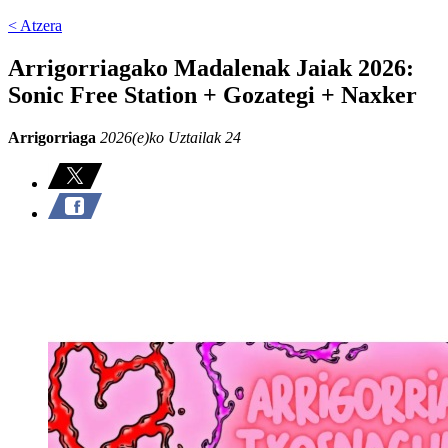
< Atzera
Arrigorriagako Madalenak Jaiak 2026:
Sonic Free Station + Gozategi + Naxker
Arrigorriaga
2026(e)ko Uztailak 24