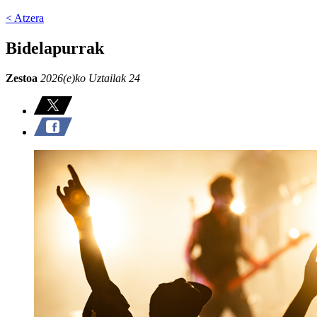
< Atzera
Bidelapurrak
Zestoa
2026(e)ko Uztailak 24