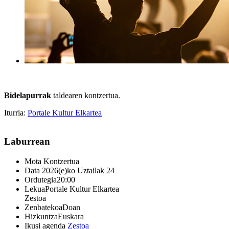
Bidelapurrak
taldearen kontzertua.
Iturria:
Portale Kultur Elkartea
Laburrean
Mota
Kontzertua
Data
2026(e)ko Uztailak 24
Ordutegia
20:00
Lekua
Portale Kultur Elkartea
Zestoa
Zenbatekoa
Doan
Hizkuntza
Euskara
Ikusi agenda
Zestoa