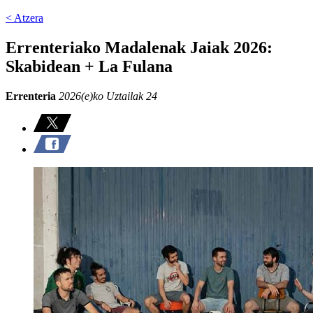
< Atzera
Errenteriako Madalenak Jaiak 2026:
Skabidean + La Fulana
Errenteria
2026(e)ko Uztailak 24