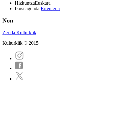
Hizkuntza
Euskara
Ikusi agenda
Errenteria
Non
Zer da Kulturklik
Kulturklik © 2015