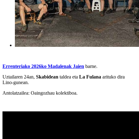
Errenteriako 2026ko Madalenak Jaien
barne.
Uztailaren 24an,
Skabidean
taldea eta
La Fulana
arituko dira
Lino-gunean.
Antolatzailea: Oaingozhau kolektiboa.