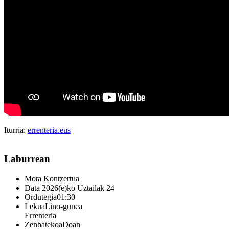
Iturria:
errenteria.eus
Laburrean
Mota
Kontzertua
Data
2026(e)ko Uztailak 24
Ordutegia
01:30
Lekua
Lino-gunea
Errenteria
Zenbatekoa
Doan