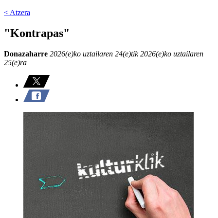
< Atzera
"Kontrapas"
Donazaharre
2026(e)ko uztailaren 24(e)tik 2026(e)ko uztailaren
25(e)ra