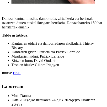
Dantza, kantua, musika, danborrada, zirtzilkeria eta bertsuak
uztartzen dituen euskal ikusgarri herrikoia, Donazaharreko 150 bat
herritarrek emanik.
Talde artistikoa:
Kantuaren gidari eta danborradaren aholkulari: Thierry
Biscary
Dantzaren gidari: Patricia eta Patrick Larralde
Musikarien gidari: Patrick Larralde
Zirtzilen buru: David Ondarts
Testuen idazle: Gillom Irigoyen
Iturria:
EKE
Laburrean
Mota
Dantza
Data
2026(e)ko uztailaren 24(e)tik 2026(e)ko uztailaren
25(e)ra