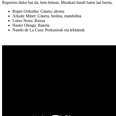
Ruperren disko bat da, bete-betean. Musikari handi baten lan berria.
Ruper Ordorika
: Gitarra, ahotsa
Arkaitz Mine
r: Gitarra, biolina, mandolina
Lutxo Neira: Baxua
Hasier Oleaga
: Bateria
Nando de La Casa
: Perkusioak eta teklatuak