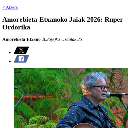
< Atzera
Amorebieta-Etxanoko Jaiak 2026: Ruper
Ordorika
Amorebieta-Etxano
2026(e)ko Uztailak 25