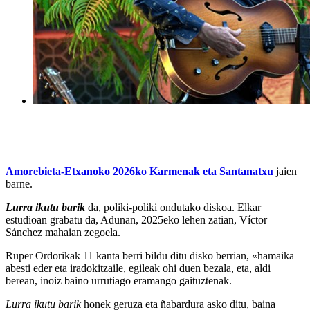
Amorebieta-Etxanoko 2026ko Karmenak eta Santanatxu
jaien
barne.
Lurra ikutu barik
da, poliki-poliki ondutako diskoa. Elkar
estudioan grabatu da, Adunan, 2025eko lehen zatian, Víctor
Sánchez mahaian zegoela.
Ruper Ordorikak 11 kanta berri bildu ditu disko berrian, «hamaika
abesti eder eta iradokitzaile, egileak ohi duen bezala, eta, aldi
berean, inoiz baino urrutiago eramango gaituztenak.
Lurra ikutu barik
honek geruza eta ñabardura asko ditu, baina