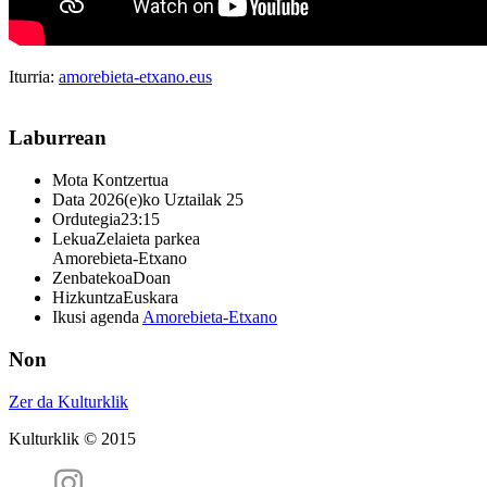
Iturria:
amorebieta-etxano.eus
Laburrean
Mota
Kontzertua
Data
2026(e)ko Uztailak 25
Ordutegia
23:15
Lekua
Zelaieta parkea
Amorebieta-Etxano
Zenbatekoa
Doan
Hizkuntza
Euskara
Ikusi agenda
Amorebieta-Etxano
Non
Zer da Kulturklik
Kulturklik © 2015