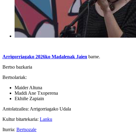
Arrigorriagako 2026ko M
adalenak Jaien
barne.
Bertso bazkaria
Bertsolariak:
Maider Altuna
Maddi Ane Txoperena
Ekhiñe Zapiain
Antolatzailea: Arrigorriagako Udala
Kultur bitartekaria:
Lanku
Iturria:
Bertsozale