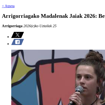
< Atzera
Arrigorriagako Madalenak Jaiak 2026: Be
Arrigorriaga
2026(e)ko Uztailak 25