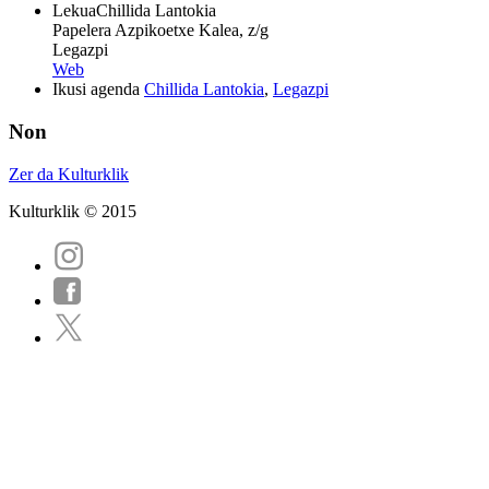
Lekua
Chillida Lantokia
Papelera Azpikoetxe Kalea, z/g
Legazpi
Web
Ikusi agenda
Chillida Lantokia
,
Legazpi
Non
Zer da Kulturklik
Kulturklik © 2015