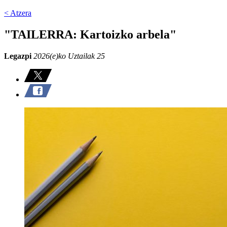
< Atzera
"TAILERRA: Kartoizko arbela"
Legazpi
2026(e)ko Uztailak 25