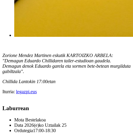
Zorione Mendez Martinen eskutik KARTOIZKO ARBELA:
"Demagun Eduardo Chillidaren tailer-estudioan gaudela.
Demagun denok Eduardo garela eta sormen bete-betean murgilduta
gabiltzala".
Chillida Lantokin 17:00etan
Iturria:
legazpi.eus
Laburrean
Mota
Bestelakoa
Data
2026(e)ko Uztailak 25
Ordutegia
17:00-18:30