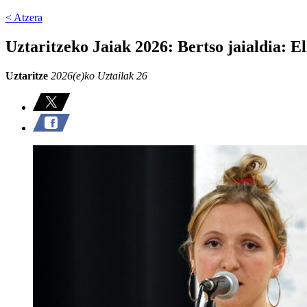
< Atzera
Uztaritzeko Jaiak 2026: Bertso jaialdia: E
Uztaritze
2026(e)ko Uztailak 26