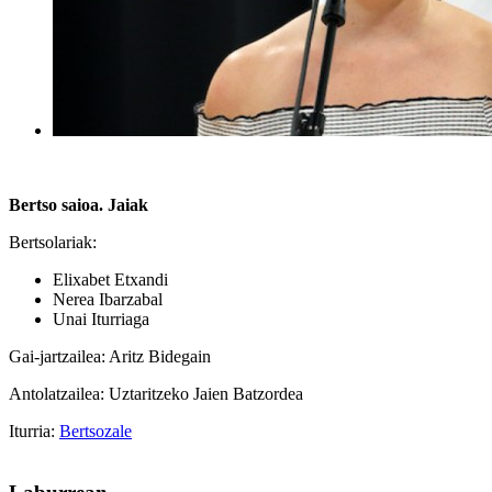
Bertso saioa. Jaiak
Bertsolariak:
Elixabet Etxandi
Nerea Ibarzabal
Unai Iturriaga
Gai-jartzailea: Aritz Bidegain
Antolatzailea: Uztaritzeko Jaien Batzordea
Iturria:
Bertsozale