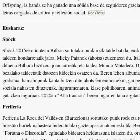
Offspring, la banda se ha ganado una sólida base de seguidores gracias
Offspring, la banda se ha ganado una sólida base de seguidores gracias
letras cargadas de crítica y reflexión social.
letras cargadas de crítica y reflexión social.
RockTotal
RockTotal
Euskaraz:
Euskaraz:
Shöck
Shöck
Shöck 2015eko irailean Bilbon sortutako punk rock talde bat da, eusk
Shöck 2015eko irailean Bilbon sortutako punk rock talde bat da, eusk
taldeen hondarretatik jaioa. Micky Paianok (ahotsa) zuzentzen du, Ita
taldeen hondarretatik jaioa. Micky Paianok (ahotsa) zuzentzen du, Ita
dituena Bilbora bizitzera joan aurretik, eta taldea Mundo Matadero,
dituena Bilbora bizitzera joan aurretik, eta taldea Mundo Matadero,
bezalako taldeetatik datozen kideekin osatzen da. Beren lehen albu
bezalako taldeetatik datozen kideekin osatzen da. Beren lehen albu
grabatua, hamabi punk kanta biltzen ditu ahots femeninoarekin, gai per
grabatua, hamabi punk kanta biltzen ditu ahots femeninoarekin, gai per
soziala nahasten dituztenak, ingurumenaren, klase politikoaren, anim
soziala nahasten dituztenak, ingurumenaren, klase politikoaren, anim
gatazken inguruan. 2020an "Alta traición" beren bigarren lana argitar
gatazken inguruan. 2020an "Alta traición" beren bigarren lana argitar
Periferia
Periferia
Periferia La Roca del Vallés-en (Bartzelona) sortutako punk rock eta r
Periferia La Roca del Vallés-en (Bartzelona) sortutako punk rock eta r
bi estilo horiek nahastera bideratutako gazte apasionatuen eskutik. Be
bi estilo horiek nahastera bideratutako gazte apasionatuen eskutik. Be
"Fortuna o Discordia", egindako bidearen heldutasuna islatzen du, ora
"Fortuna o Discordia", egindako bidearen heldutasuna islatzen du, ora