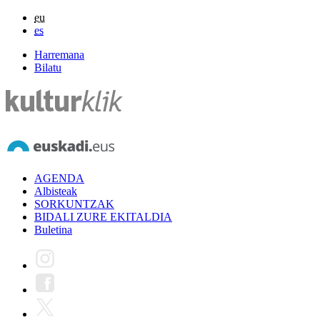
eu
es
Harremana
Bilatu
AGENDA
Albisteak
SORKUNTZAK
BIDALI ZURE EKITALDIA
Buletina