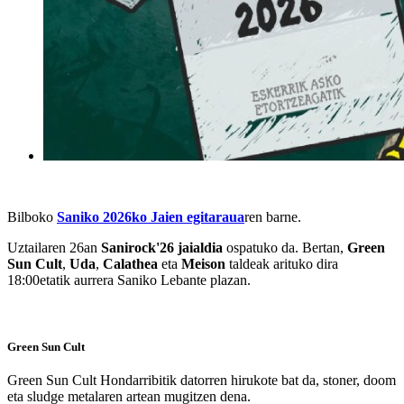
Bilboko
Saniko 2026ko Jaien egitaraua
ren barne.
Uztailaren 26an
Sanirock'26 jaialdia
ospatuko da. Bertan,
Green
Sun Cult
,
Uda
,
Calathea
eta
Meison
taldeak arituko dira
18:00etatik aurrera Saniko Lebante plazan.
Green Sun Cult
Green Sun Cult Hondarribitik datorren hirukote bat da, stoner, doom
eta sludge metalaren artean mugitzen dena.