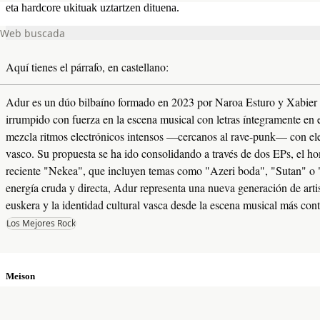
eta hardcore ukituak uztartzen dituena.
Web buscada
Web buscada
Aquí tienes el párrafo, en castellano:
Adur es un dúo bilbaíno formado en 2023 por Naroa Esturo y Xabier
irrumpido con fuerza en la escena musical con letras íntegramente en
mezcla ritmos electrónicos intensos —cercanos al rave-punk— con ele
vasco. Su propuesta se ha ido consolidando a través de dos EPs, el h
reciente "Nekea", que incluyen temas como "Azeri boda", "Sutan" o
energía cruda y directa, Adur representa una nueva generación de artis
euskera y la identidad cultural vasca desde la escena musical más c
Los Mejores Rock
Meison
Meison Berrizko banda bat da, pop dantzagarriko egiturak letra
gordin eta existentzialekin uztartzen dituena.