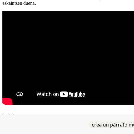
eskaintzen duena.
Calathea
crea un párrafo m
Calathea Galdakaoko (Bizkaia) post-hardcore/screamo banda bat da,
2021eko pandemian sortua, post-hardcore eta post-rock, post-metal