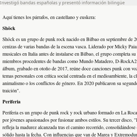
Investigó bandas españolas y presentó información bilingüe
Investigó bandas españolas y presentó información bilingüe
Mota
Jaialdia
Data
2026(e)ko Uztailak 26
Investigó bandas españolas y presentó información bilingüe
Investigó bandas españolas y presentó información bilingüe
Ordutegia
18:00
Aquí tienes los párrafos, en castellano y euskera:
Aquí tienes los párrafos, en castellano y euskera:
Lekua
San Inazio auzoa (Lebante plaza)
Bilbao
Shöck
Shöck
Zenbatekoa
Doan
Hizkuntza
Hainbat (euskara barne)
Shöck es un grupo de punk rock nacido en Bilbao en septiembre de 20
Shöck es un grupo de punk rock nacido en Bilbao en septiembre de 20
Ikusi agenda
Bilbao
cenizas de varias bandas de la escena vasca. Liderado por Micky Paia
cenizas de varias bandas de la escena vasca. Liderado por Micky Paia
Non
musicales en Italia antes de instalarse en Bilbao, el grupo completa s
musicales en Italia antes de instalarse en Bilbao, el grupo completa s
miembros procedentes de bandas como Mundo Matadero, D-RockA2 o
miembros procedentes de bandas como Mundo Matadero, D-RockA2 o
Zer da Kulturklik
álbum, grabado en otoño de 2017, reúne doce canciones punk con vo
álbum, grabado en otoño de 2017, reúne doce canciones punk con vo
temas personales con crítica social centrada en el medioambiente, la cla
temas personales con crítica social centrada en el medioambiente, la cla
Kulturklik © 2015
animalismo o los conflictos de género. En 2020 publicaron su segundo
animalismo o los conflictos de género. En 2020 publicaron su segundo
traición".
traición".
Periferia
Periferia
Periferia es un grupo de punk rock y rock urbano formado en La Roca
Periferia es un grupo de punk rock y rock urbano formado en La Roca
por jóvenes apasionados por fusionar ambos estilos. Su tercer disco, 
por jóvenes apasionados por fusionar ambos estilos. Su tercer disco, 
refleja la madurez alcanzada tras el camino recorrido, consolidándos
refleja la madurez alcanzada tras el camino recorrido, consolidándos
sólido hasta la fecha. Con influencias que van de Marea y Extremodu
sólido hasta la fecha. Con influencias que van de Marea y Extremodu