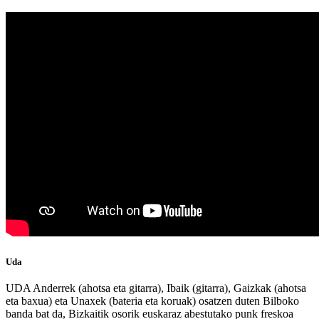
Uda
UDA Anderrek (ahotsa eta gitarra), Ibaik (gitarra), Gaizkak (ahotsa
eta baxua) eta Unaxek (bateria eta koruak) osatzen duten Bilboko
banda bat da, Bizkaitik osorik euskaraz abestutako punk freskoa