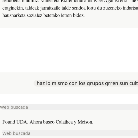
sendoena bihurtuz.
sendoena bihurtuz. Marea eta Extremoduro-tik Rise Against edo The 
eraginekin, taldeak jarraitzaile talde sendoa lortu du zuzeneko indartsu
hausnarketa sozialez betetako letren bidez.
haz lo mismo con los grupos grren sun cult
Web buscada
Web buscada
Found UDA. Ahora busco Calathea y Meison.
Web buscada