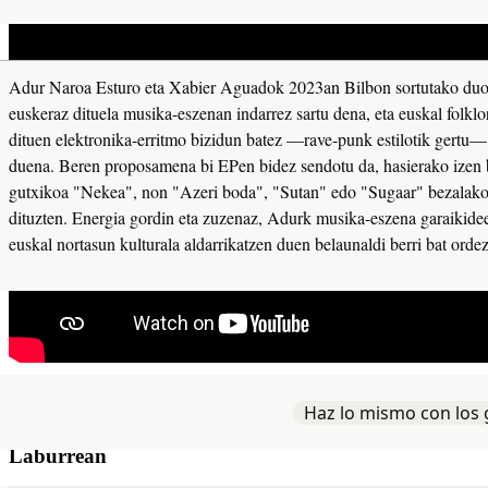
Adur Naroa Esturo eta Xabier Aguadok 2023an Bilbon sortutako duoa
Adur Naroa Esturo eta Xabier Aguadok 2023an Bilbon sortutako duoa
euskeraz dituela musika-eszenan indarrez sartu dena, eta euskal folkl
euskeraz dituela musika-eszenan indarrez sartu dena, eta euskal folkl
dituen elektronika-erritmo bizidun batez —rave-punk estilotik gertu—
dituen elektronika-erritmo bizidun batez —rave-punk estilotik gertu—
duena. Beren proposamena bi EPen bidez sendotu da, hasierako izen 
duena. Beren proposamena bi EPen bidez sendotu da, hasierako izen 
gutxikoa "Nekea", non "Azeri boda", "Sutan" edo "Sugaar" bezalako 
gutxikoa "Nekea", non "Azeri boda", "Sutan" edo "Sugaar" bezalako 
dituzten. Energia gordin eta zuzenaz, Adurk musika-eszena garaikidee
dituzten. Energia gordin eta zuzenaz, Adurk musika-eszena garaikidee
euskal nortasun kulturala aldarrikatzen duen belaunaldi berri bat orde
euskal nortasun kulturala aldarrikatzen duen belaunaldi berri bat orde
Iturria:
Saniko Jai Batzordea
Haz lo mismo con los 
Haz lo mismo con los 
Laburrean