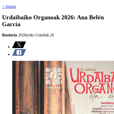
< Atzera
Urdaibaiko Organoak 2026: Ana Belén
García
Busturia
2026(e)ko Uztailak 26