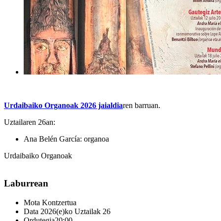
Urdaibaiko Organoak 2026 jaialdia
ren barruan.
Uztailaren 26an:
Ana Belén García: organoa
Urdaibaiko Organoak
Laburrean
Mota
Kontzertua
Data
2026(e)ko Uztailak 26
Ordutegia
20:00