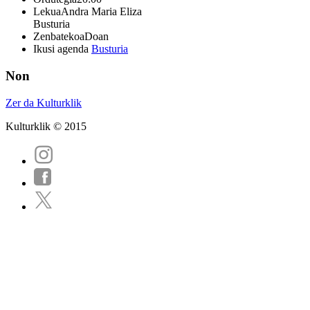
Lekua
Andra Maria Eliza
Busturia
Zenbatekoa
Doan
Ikusi agenda
Busturia
Non
Zer da Kulturklik
Kulturklik © 2015