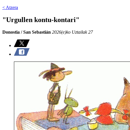
< Atzera
"Urgullen kontu-kontari"
Donostia / San Sebastián
2026(e)ko Uztailak 27