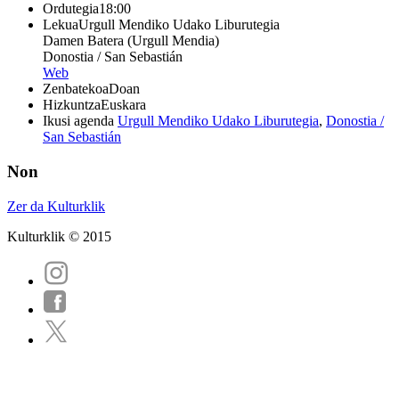
Ordutegia
18:00
Lekua
Urgull Mendiko Udako Liburutegia
Damen Batera (Urgull Mendia)
Donostia / San Sebastián
Web
Zenbatekoa
Doan
Hizkuntza
Euskara
Ikusi agenda
Urgull Mendiko Udako Liburutegia
,
Donostia /
San Sebastián
Non
Zer da Kulturklik
Kulturklik © 2015