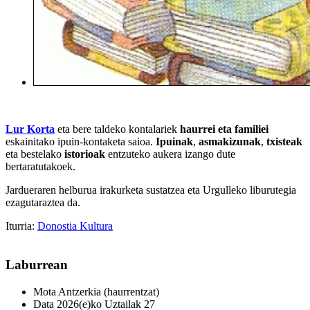
Lur Korta
eta bere taldeko kontalariek
haurrei eta familiei
eskainitako ipuin-kontaketa saioa.
Ipuinak
,
asmakizunak
,
txisteak
eta bestelako
istorioak
entzuteko aukera izango dute
bertaratutakoek.
Jardueraren helburua irakurketa sustatzea eta Urgulleko liburutegia
ezagutaraztea da.
Iturria:
Donostia Kultura
Laburrean
Mota
Antzerkia (haurrentzat)
Data
2026(e)ko Uztailak 27