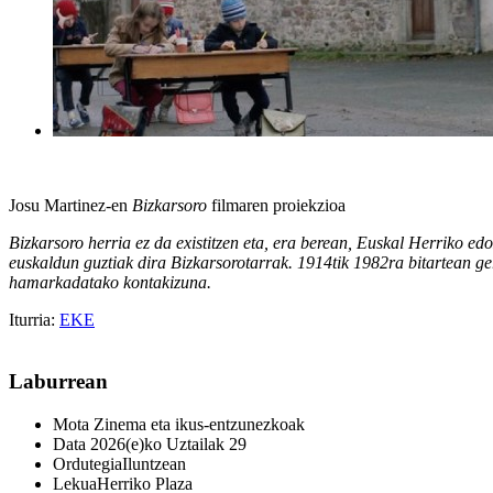
Josu Martinez-en
Bizkarsoro
filmaren proiekzioa
Bizkarsoro herria ez da existitzen eta, era berean, Euskal Herriko edo
euskaldun guztiak dira Bizkarsorotarrak. 1914tik 1982ra bitartean gerta
hamarkadatako kontakizuna.
Iturria:
EKE
Laburrean
Mota
Zinema eta ikus-entzunezkoak
Data
2026(e)ko Uztailak 29
Ordutegia
Iluntzean
Lekua
Herriko Plaza