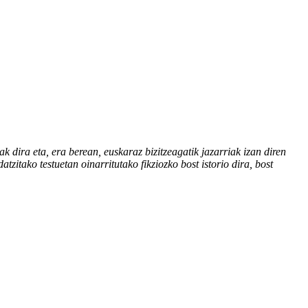
k dira eta, era berean, euskaraz bizitzeagatik jazarriak izan diren
tzitako testuetan oinarritutako fikziozko bost istorio dira, bost