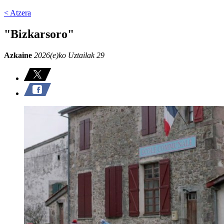
< Atzera
"Bizkarsoro"
Azkaine
2026(e)ko Uztailak 29