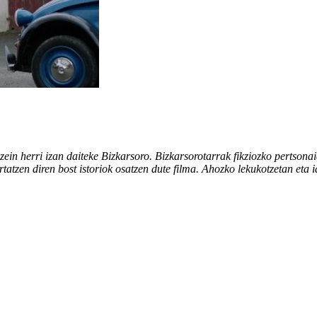
zein herri izan daiteke Bizkarsoro. Bizkarsorotarrak fikziozko pertsonaia
tzen diren bost istoriok osatzen dute filma. Ahozko lekukotzetan eta ida