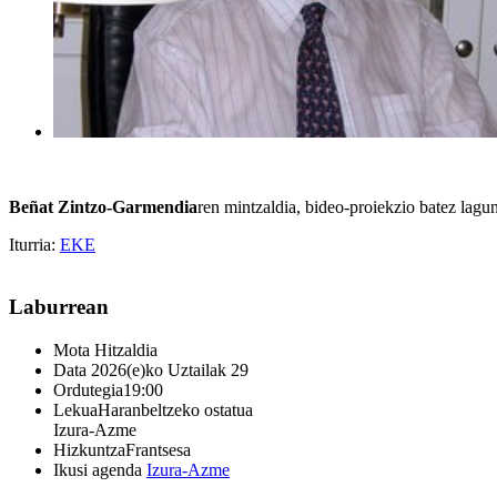
Beñat Zintzo-Garmendia
ren mintzaldia, bideo-proiekzio batez lagu
Iturria:
EKE
Laburrean
Mota
Hitzaldia
Data
2026(e)ko Uztailak 29
Ordutegia
19:00
Lekua
Haranbeltzeko ostatua
Izura-Azme
Hizkuntza
Frantsesa
Ikusi agenda
Izura-Azme