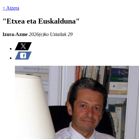
< Atzera
"Etxea eta Euskalduna"
Izura-Azme
2026(e)ko Uztailak 29