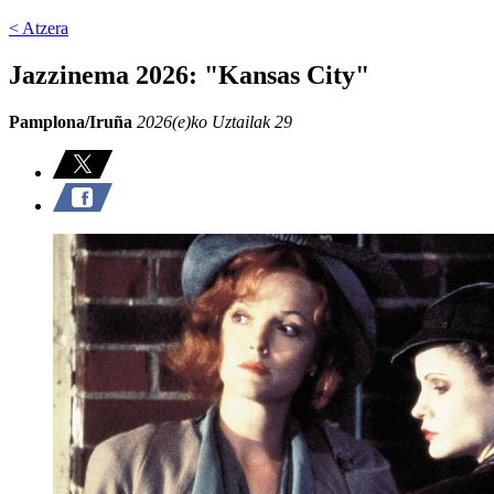
< Atzera
Jazzinema 2026: "Kansas City"
Pamplona/Iruña
2026(e)ko Uztailak 29