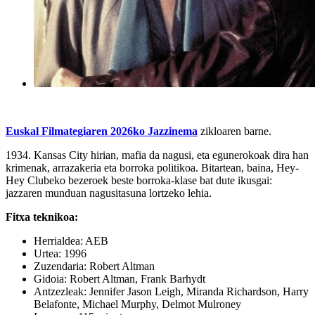
Euskal Filmategiaren 2026ko Jazzinema
zikloaren barne.
1934. Kansas City hirian, mafia da nagusi, eta egunerokoak dira han
krimenak, arrazakeria eta borroka politikoa. Bitartean, baina, Hey-
Hey Clubeko bezeroek beste borroka-klase bat dute ikusgai:
jazzaren munduan nagusitasuna lortzeko lehia.
Fitxa teknikoa:
Herrialdea: AEB
Urtea: 1996
Zuzendaria:
Robert Altman
Gidoia:
Robert Altman, Frank Barhydt
Antzezleak:
Jennifer Jason Leigh, Miranda Richardson, Harry
Belafonte, Michael Murphy, Delmot Mulroney