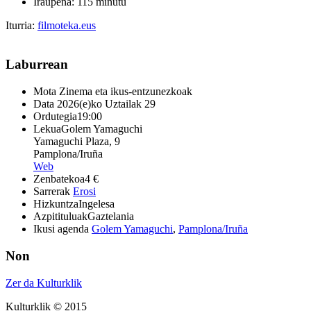
Iraupena: 115 minutu
Iturria:
filmoteka.eus
Laburrean
Mota
Zinema eta ikus-entzunezkoak
Data
2026(e)ko Uztailak 29
Ordutegia
19:00
Lekua
Golem Yamaguchi
Yamaguchi Plaza, 9
Pamplona/Iruña
Web
Zenbatekoa
4 €
Sarrerak
Erosi
Hizkuntza
Ingelesa
Azpitituluak
Gaztelania
Ikusi agenda
Golem Yamaguchi
,
Pamplona/Iruña
Non
Zer da Kulturklik
Kulturklik © 2015