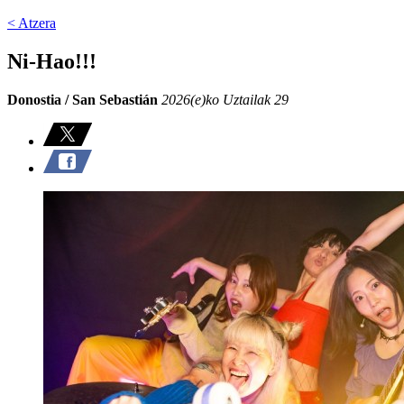
< Atzera
Ni-Hao!!!
Donostia / San Sebastián
2026(e)ko Uztailak 29