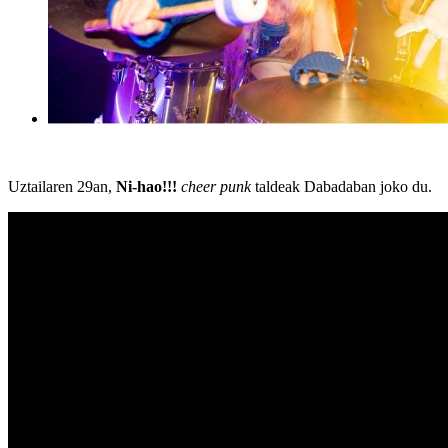
Uztailaren 29an,
Ni-hao!!!
cheer punk
taldeak Dabadaban joko du.