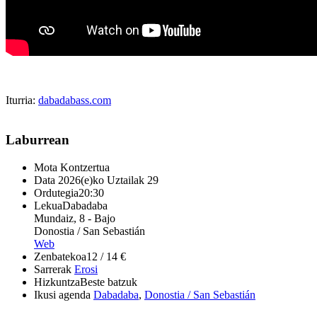
Iturria:
dabadabass.com
Laburrean
Mota
Kontzertua
Data
2026(e)ko Uztailak 29
Ordutegia
20:30
Lekua
Dabadaba
Mundaiz, 8 - Bajo
Donostia / San Sebastián
Web
Zenbatekoa
12 / 14 €
Sarrerak
Erosi
Hizkuntza
Beste batzuk
Ikusi agenda
Dabadaba
,
Donostia / San Sebastián